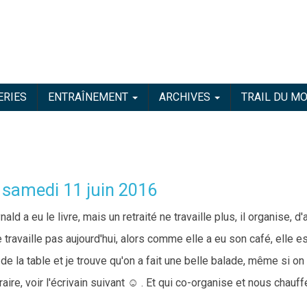
ERIES
ENTRAÎNEMENT
ARCHIVES
TRAIL DU M
samedi 11 juin 2016
ald a eu le livre, mais un retraité ne travaille plus, il organise, d'
e travaille pas aujourd'hui, alors comme elle a eu son café, elle e
r de la table et je trouve qu'on a fait une belle balade, même si on
raire, voir l'écrivain suivant ☺ . Et qui co-organise et nous chauff