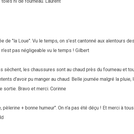
tôles ni de fourneau. Laurent
llée de "la Loue". Vu le temps, on s'est cantonné aux alentours de
n'est pas négligeable vu le temps ! Gilbert
tes sèchent, les chaussures sont au chaud près du fourneau et to
ntents d'avoir pu manger au chaud. Belle journée malgré la pluie, 
e sortie. Bravo et merci. Corinne
 pèlerine + bonne humeur". On n'a pas été déçu ! Et merci à tous
ld