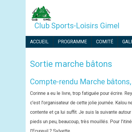
Aller
au
contenu
Club Sports-Loisirs Gimel
principal
NAVIGATION
ACCUEIL
PROGRAMME
COMITÉ
GAL
PRINCIPALE
Sortie marche bâtons
Description
Compte-rendu Marche bâtons, 
Corinne a eu le livre, trop fatiguée pour écrire. Reyn
c'est l'organisateur de cette jolie journée. Kalou n
contente et ça lui suffit. Je suis la suivante autou
pieds un peu, beaucoup, très mouillés. Pour l'itiné
l'Ecureuil ? Sylvette