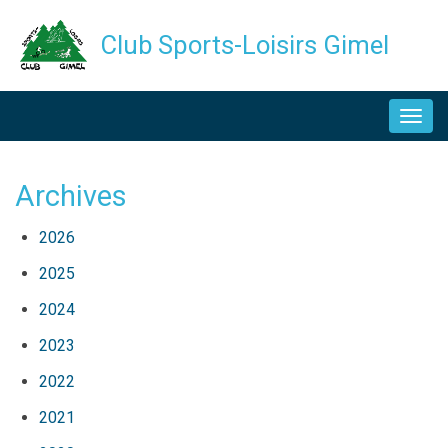
Aller
Club Sports-Loisirs Gimel
au
contenu
NAVIGATION
principal
PRINCIPALE
Archives
2026
2025
2024
2023
2022
2021