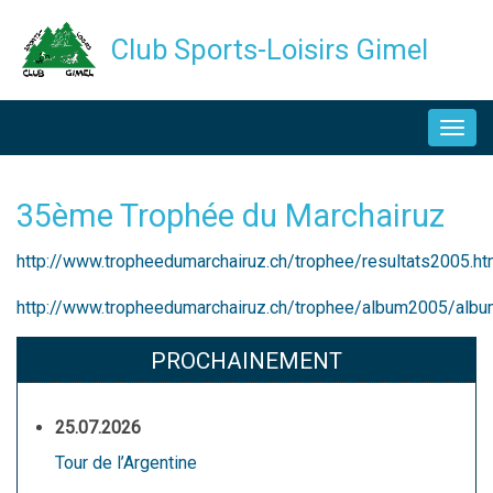
Aller
Club Sports-Loisirs Gimel
au
contenu
NAVIGATION
principal
PRINCIPALE
35ème Trophée du Marchairuz
Description
http://www.tropheedumarchairuz.ch/trophee/resultats2005.h
http://www.tropheedumarchairuz.ch/trophee/album2005/albu
PROCHAINEMENT
25.07.2026
Tour de l’Argentine