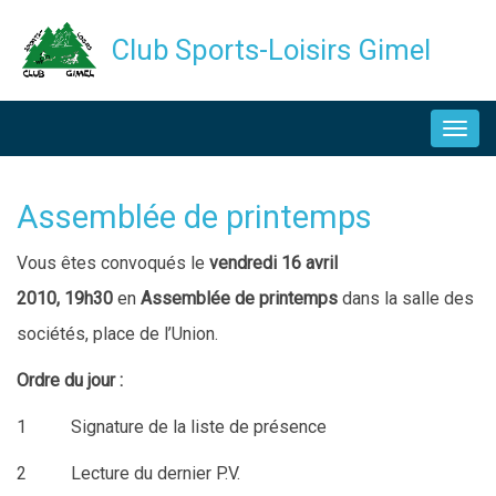
Aller
Club Sports-Loisirs Gimel
au
contenu
NAVIGATION
principal
PRINCIPALE
Assemblée de printemps
Description
Vous êtes convoqués le
vendredi 16 avril
2010,
19h30
en
Assemblée de printemps
dans la salle des
sociétés, place de l’Union.
Ordre du jour :
1 Signature de la liste de présence
2 Lecture du dernier P.V.