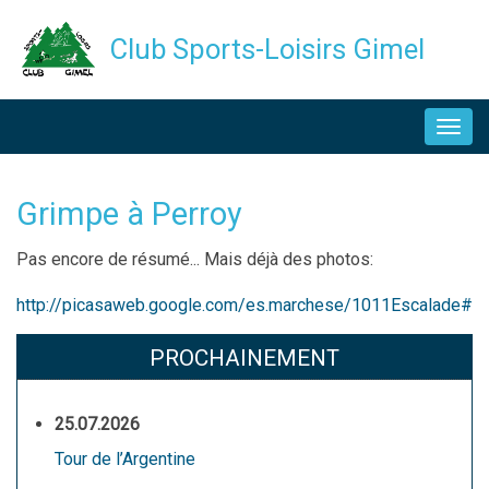
Aller
Club Sports-Loisirs Gimel
au
contenu
NAVIGATION
principal
PRINCIPALE
Grimpe à Perroy
Description
Pas encore de résumé... Mais déjà des photos:
http://picasaweb.google.com/es.marchese/1011Escalade#
PROCHAINEMENT
25.07.2026
Tour de l’Argentine