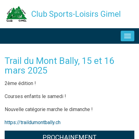
Aller
Club Sports-Loisirs Gimel
au
contenu
NAVIGATION
principal
PRINCIPALE
Trail du Mont Bally, 15 et 16
mars 2025
Description
2ème édition !
Courses enfants le samedi !
Nouvelle catégorie marche le dimanche !
https://traildumontbally.ch
PROCHAINEMENT