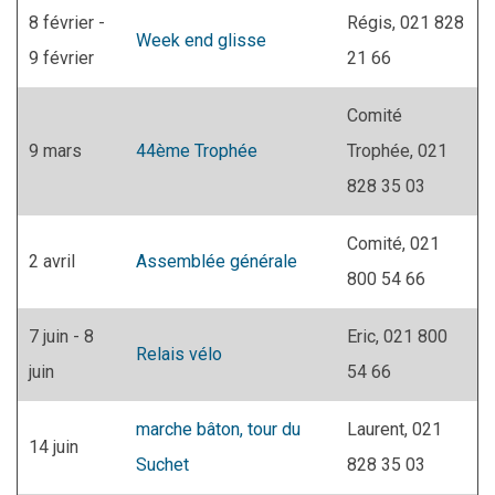
8 février -
Régis, 021 828
Week end glisse
9 février
21 66
Comité
9 mars
44ème Trophée
Trophée, 021
828 35 03
Comité, 021
2 avril
Assemblée générale
800 54 66
7 juin - 8
Eric, 021 800
Relais vélo
juin
54 66
marche bâton, tour du
Laurent, 021
14 juin
Suchet
828 35 03