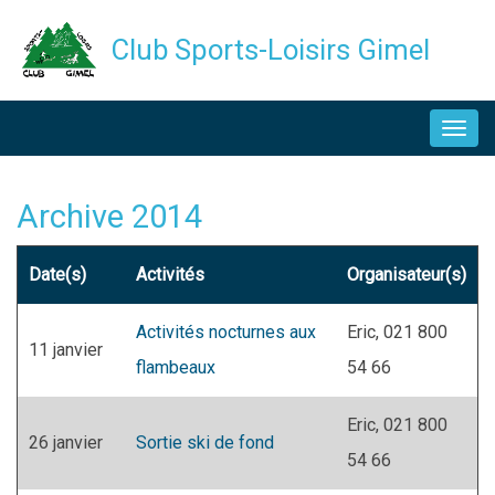
Aller
Club Sports-Loisirs Gimel
au
contenu
NAVIGATION
principal
PRINCIPALE
Archive 2014
Date(s)
Activités
Organisateur(s)
Activités nocturnes aux
Eric, 021 800
11 janvier
flambeaux
54 66
Eric, 021 800
26 janvier
Sortie ski de fond
54 66