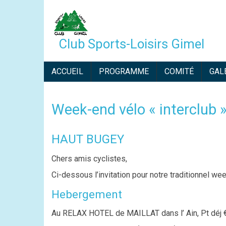
Aller
au
contenu
Club Sports-Loisirs Gimel
principal
NAVIGATION
ACCUEIL
PROGRAMME
COMITÉ
GAL
PRINCIPALE
Week-end vélo « interclub 
Description
HAUT BUGEY
Chers amis cyclistes,
Ci-dessous l’invitation pour notre traditionnel w
Hebergement
Au RELAX HOTEL de MAILLAT dans l’ Ain, Pt déj €